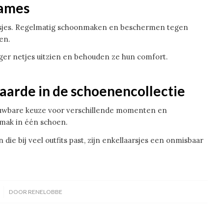
dames
rsjes. Regelmatig schoonmaken en beschermen tegen
en.
nger netjes uitzien en behouden ze hun comfort.
waarde in de schoenencollectie
rouwbare keuze voor verschillende momenten en
emak in één schoen.
die bij veel outfits past, zijn enkellaarsjes een onmisbaar
DOOR
RENELOBBE