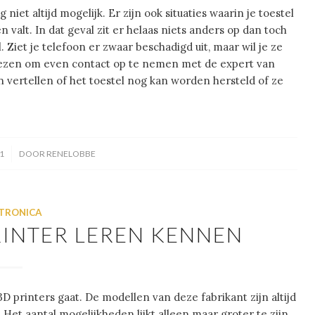
iet altijd mogelijk. Er zijn ook situaties waarin je toestel
valt. In dat geval zit er helaas niets anders op dan toch
 Ziet je telefoon er zwaar beschadigd uit, maar wil je ze
kiezen om even contact op te nemen met de expert van
en vertellen of het toestel nog kan worden hersteld of ze
1
DOOR
RENELOBBE
TRONICA
RINTER LEREN KENNEN
 printers gaat. De modellen van deze fabrikant zijn altijd
. Het aantal mogelijkheden lijkt alleen maar groter te zijn