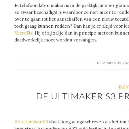
Je telefoon laten maken is in de praktijk jammer genoeg n
zo zwaar beschadigd is waardoor ze niet meer te redden 
over te gaan tot het aanschaffen van een nieuw toestel.
toch graag kunnen redden? Dan kan je er altijd voor 
MicroFix
. Hij of zij zal je dan in principe meteen kunn
daadwerkelijk moet worden vervangen.
/
NOVEMBER 15, 202
ELEK
DE ULTIMAKER S3 P
De Ultimaker S3
staat hoog aangeschreven als het om 3D
zeer sterk. Bovendien is de S3 ook flexibel in te zetten