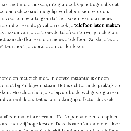
aal niet meer missen, integendeel. Op het ogenblik dat
eze dan ook zo snel mogelijk verholpen zien worden.
een voor om over te gaan tot het kopen van een nieuw
 merendeel van de gevallen is ook je
telefoon laten maken
ik maken van je vertrouwde telefoon terwijl je ook geen
et aanschaffen van een nieuwe telefoon. Zo sla je twee
n? Dan moet je vooral even verder lezen!
ordelen met zich mee. In eerste instantie is er een
iet bij stil blijven staan. Het is echter in de praktijk zo
kken. Misschien heb je ze bijvoorbeeld wel gekregen van
d van wil doen. Dat is een belangrijke factor die vaak
unt alleen maar interessant. Het kopen van een compleet
epaard met vrij hoge kosten. Deze kosten kunnen niet door
er groot belang dat je altijd onderzoekt of je telefoon