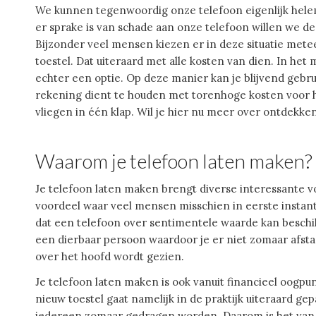
We kunnen tegenwoordig onze telefoon eigenlijk helem
er sprake is van schade aan onze telefoon willen we d
Bijzonder veel mensen kiezen er in deze situatie met
toestel. Dat uiteraard met alle kosten van dien. In het
echter een optie. Op deze manier kan je blijvend gebru
rekening dient te houden met torenhoge kosten voor h
vliegen in één klap. Wil je hier nu meer over ontdekke
Waarom je telefoon laten maken?
Je telefoon laten maken brengt diverse interessante vo
voordeel waar veel mensen misschien in eerste instantie n
dat een telefoon over sentimentele waarde kan beschi
een dierbaar persoon waardoor je er niet zomaar afstan
over het hoofd wordt gezien.
Je telefoon laten maken is ook vanuit financieel oogp
nieuw toestel gaat namelijk in de praktijk uiteraard g
iedereen zomaar gedragen worden. Daarom is het van ze