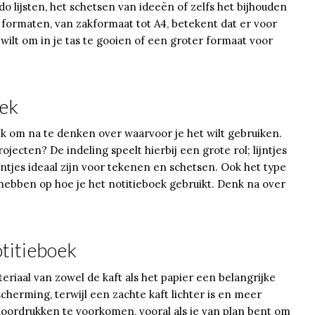
do lijsten, het schetsen van ideeën of zelfs het bijhouden
formaten, van zakformaat tot A4, betekent dat er voor
 wilt om in je tas te gooien of een groter formaat voor
oek
ijk om na te denken over waarvoor je het wilt gebruiken.
rojecten? De indeling speelt hierbij een grote rol; lijntjes
puntjes ideaal zijn voor tekenen en schetsen. Ook het type
 hebben op hoe je het notitieboek gebruikt. Denk na over
titieboek
eriaal van zowel de kaft als het papier een belangrijke
herming, terwijl een zachte kaft lichter is en meer
m doordrukken te voorkomen, vooral als je van plan bent om