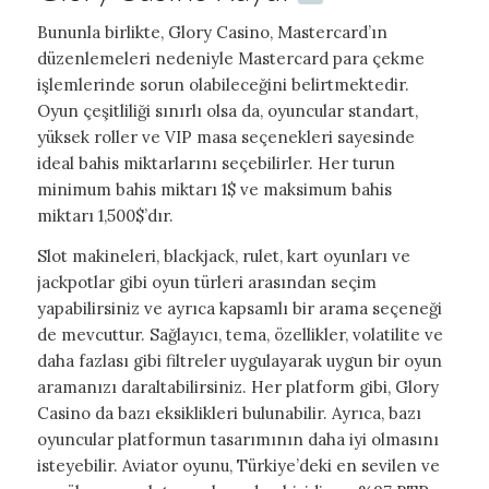
Bununla birlikte, Glory Casino, Mastercard’ın
düzenlemeleri nedeniyle Mastercard para çekme
işlemlerinde sorun olabileceğini belirtmektedir.
Oyun çeşitliliği sınırlı olsa da, oyuncular standart,
yüksek roller ve VIP masa seçenekleri sayesinde
ideal bahis miktarlarını seçebilirler. Her turun
minimum bahis miktarı 1$ ve maksimum bahis
miktarı 1,500$’dır.
Slot makineleri, blackjack, rulet, kart oyunları ve
jackpotlar gibi oyun türleri arasından seçim
yapabilirsiniz ve ayrıca kapsamlı bir arama seçeneği
de mevcuttur. Sağlayıcı, tema, özellikler, volatilite ve
daha fazlası gibi filtreler uygulayarak uygun bir oyun
aramanızı daraltabilirsiniz. Her platform gibi, Glory
Casino da bazı eksiklikleri bulunabilir. Ayrıca, bazı
oyuncular platformun tasarımının daha iyi olmasını
isteyebilir. Aviator oyunu, Türkiye’deki en sevilen ve