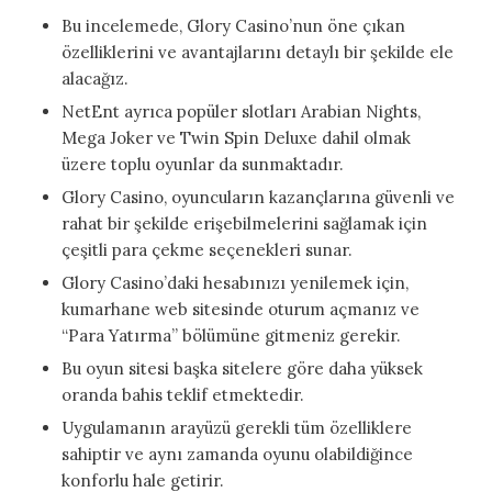
Bu incelemede, Glory Casino’nun öne çıkan
özelliklerini ve avantajlarını detaylı bir şekilde ele
alacağız.
NetEnt ayrıca popüler slotları Arabian Nights,
Mega Joker ve Twin Spin Deluxe dahil olmak
üzere toplu oyunlar da sunmaktadır.
Glory Casino, oyuncuların kazançlarına güvenli ve
rahat bir şekilde erişebilmelerini sağlamak için
çeşitli para çekme seçenekleri sunar.
Glory Casino’daki hesabınızı yenilemek için,
kumarhane web sitesinde oturum açmanız ve
“Para Yatırma” bölümüne gitmeniz gerekir.
Bu oyun sitesi başka sitelere göre daha yüksek
oranda bahis teklif etmektedir.
Uygulamanın arayüzü gerekli tüm özelliklere
sahiptir ve aynı zamanda oyunu olabildiğince
konforlu hale getirir.