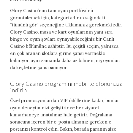
Glory Casino’nun tam oyun portföyünü
görüntülemek için, kategori adının sağındaki
“tümünü gör” seçeneğine tıklamanız gerekmektedir.
Glory Casino, masa ve kart oyunlarının yanı sıra
bingo ve oyun şovları oynayabileceğiniz bir Canlı
Casino bölümüne sahiptir. Bu çeşitli seçim, yalnızca
en çok aranan slotlara girme şansı vermekle
kalmıyor, aynı zamanda daha az bilinen, niş oyunları
da keşfetme şansı sunuyor.
Glory Casino programını mobil telefonunuza
indirin
Özel promosyonlardan VIP ödüllerine kadar, bunlar
oyun deneyiminizi geliştirir ve her ziyareti
kumarhaneye unutulmaz hale getirir. Doğrulama
sonucunu içeren bir e-posta almanız gereken e-
postanızı kontrol edin. Bakın, burada paranın size