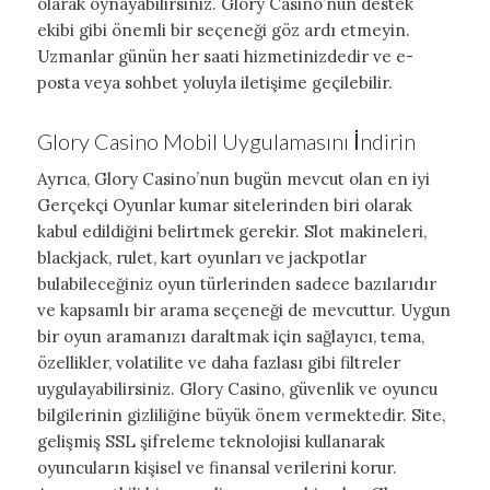
olarak oynayabilirsiniz. Glory Casino’nun destek
ekibi gibi önemli bir seçeneği göz ardı etmeyin.
Uzmanlar günün her saati hizmetinizdedir ve e-
posta veya sohbet yoluyla iletişime geçilebilir.
Glory Casino Mobil Uygulamasını İndirin
Ayrıca, Glory Casino’nun bugün mevcut olan en iyi
Gerçekçi Oyunlar kumar sitelerinden biri olarak
kabul edildiğini belirtmek gerekir. Slot makineleri,
blackjack, rulet, kart oyunları ve jackpotlar
bulabileceğiniz oyun türlerinden sadece bazılarıdır
ve kapsamlı bir arama seçeneği de mevcuttur. Uygun
bir oyun aramanızı daraltmak için sağlayıcı, tema,
özellikler, volatilite ve daha fazlası gibi filtreler
uygulayabilirsiniz. Glory Casino, güvenlik ve oyuncu
bilgilerinin gizliliğine büyük önem vermektedir. Site,
gelişmiş SSL şifreleme teknolojisi kullanarak
oyuncuların kişisel ve finansal verilerini korur.