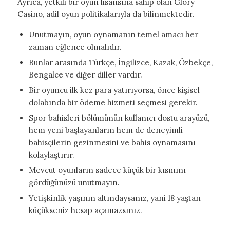
Ayrıca, yetkili bir oyun lisansına sahip olan Glory
Casino, adil oyun politikalarıyla da bilinmektedir.
Unutmayın, oyun oynamanın temel amacı her
zaman eğlence olmalıdır.
Bunlar arasında Türkçe, İngilizce, Kazak, Özbekçe,
Bengalce ve diğer diller vardır.
Bir oyuncu ilk kez para yatırıyorsa, önce kişisel
dolabında bir ödeme hizmeti seçmesi gerekir.
Spor bahisleri bölümünün kullanıcı dostu arayüzü,
hem yeni başlayanların hem de deneyimli
bahisçilerin gezinmesini ve bahis oynamasını
kolaylaştırır.
Mevcut oyunların sadece küçük bir kısmını
gördüğünüzü unutmayın.
Yetişkinlik yaşının altındaysanız, yani 18 yaştan
küçükseniz hesap açamazsınız.