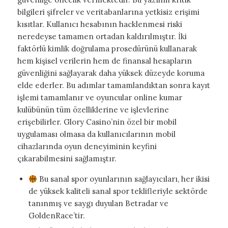
bilgileri şifreler ve veritabanlarına yetkisiz erişimi
kısıtlar. Kullanıcı hesabının hacklenmesi riski
neredeyse tamamen ortadan kaldırılmıştır. İki
faktörlü kimlik doğrulama prosedürünü kullanarak
hem kişisel verilerin hem de finansal hesapların
güvenliğini sağlayarak daha yüksek düzeyde koruma
elde ederler. Bu adımlar tamamlandıktan sonra kayıt
işlemi tamamlanır ve oyuncular online kumar
kulübünün tüm özelliklerine ve işlevlerine
erişebilirler. Glory Casino’nin özel bir mobil
uygulaması olmasa da kullanıcılarının mobil
cihazlarında oyun deneyiminin keyfini
çıkarabilmesini sağlamıştır.
Bu sanal spor oyunlarının sağlayıcıları, her ikisi
de yüksek kaliteli sanal spor teklifleriyle sektörde
tanınmış ve saygı duyulan Betradar ve
GoldenRace’tir.