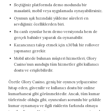
Seçtiğiniz platformda demo modunda bir
masaüstü, mobil veya uygulamada oynayabilirsiniz.
Oyunun ışık hızındaki yükleme süreleri en
sevdiğimiz özelliklerden biri.
Bu canlı oyunlar hem demo versiyonda hem de
gerçek bahisler yaparak da oynanabilir.
Kazancınızı talep etmek için x30’luk bir rollover
yapmanız gerekir.
Mobil sitede bulunan müşteri hizmetleri, Glory
Casino’nun sunduğu tüm hizmetler gibi kullanıcı
dostu ve erişilebilirdir.
Özetle Glory Casino, geniş bir oyuncu yelpazesine
hitap eden, güvenilir ve kullanıcı dostu bir online
kumarhanesi gibi görünmektedir. Ancak, tüm kumar
türlerinde olduğu gibi, oyuncuları sorumlu bir şekilde
kumar oynamaya ve ilgili risklerin farkında olmaya