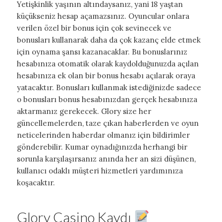
Yetişkinlik yaşının altındaysanız, yani 18 yaştan
küçükseniz hesap açamazsınız. Oyuncular onlara
verilen özel bir bonus için çok sevinecek ve
bonusları kullanarak daha da çok kazanç elde etmek
için oynama şansı kazanacaklar. Bu bonuslarınız
hesabınıza otomatik olarak kaydolduğunuzda açılan
hesabınıza ek olan bir bonus hesabı açılarak oraya
yatacaktır. Bonusları kullanmak istediğinizde sadece
o bonusları bonus hesabınızdan gerçek hesabınıza
aktarmanız gerekecek. Glory size her
güncellemelerden, taze çıkan haberlerden ve oyun
neticelerinden haberdar olmanız için bildirimler
gönderebilir. Kumar oynadığınızda herhangi bir
sorunla karşılaşırsanız anında her an sizi düşünen,
kullanıcı odaklı müşteri hizmetleri yardımınıza
koşacaktır.
Glory Casino Kaydı