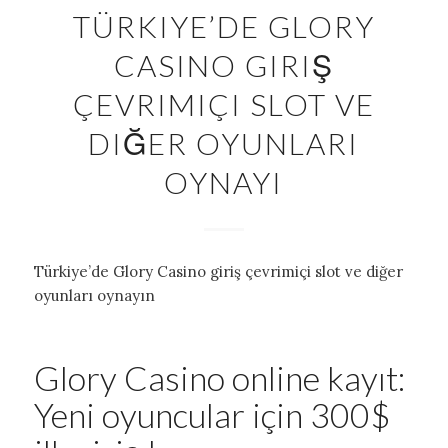
TÜRKIYE’DE GLORY
CASINO GIRIŞ
ÇEVRIMIÇI SLOT VE
DIĞER OYUNLARI
OYNAYI
Türkiye’de Glory Casino giriş çevrimiçi slot ve diğer
oyunları oynayın
Glory Casino online kayıt:
Yeni oyuncular için 300$