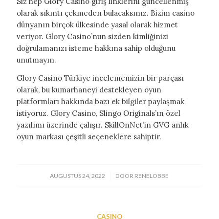
Siz hep Glory Casino giriş linklerini güncellenmiş
olarak sıkıntı çekmeden bulacaksınız. Bizim casino
dünyanın birçok ülkesinde yasal olarak hizmet
veriyor. Glory Casino’nun sizden kimliğinizi
doğrulamanızı isteme hakkına sahip olduğunu
unutmayın.
Glory Casino Türkiye incelememizin bir parçası
olarak, bu kumarhaneyi destekleyen oyun
platformları hakkında bazı ek bilgiler paylaşmak
istiyoruz. Glory Casino, Slingo Originals’ın özel
yazılımı üzerinde çalışır. SkillOnNet’in GVG anlık
oyun markası çeşitli seçeneklere sahiptir.
/
AUGUSTUS 24, 2022
DOOR
RENELOBBE
CASINO