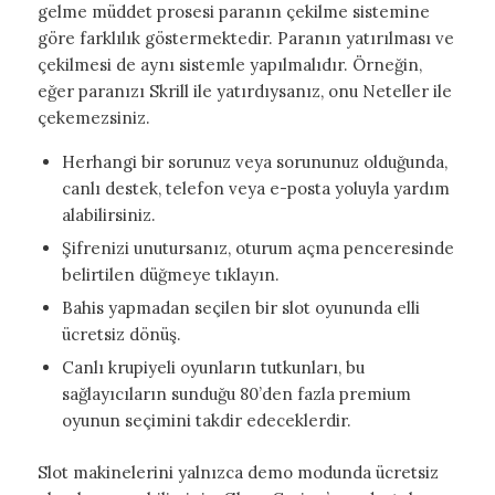
gelme müddet prosesi paranın çekilme sistemine
göre farklılık göstermektedir. Paranın yatırılması ve
çekilmesi de aynı sistemle yapılmalıdır. Örneğin,
eğer paranızı Skrill ile yatırdıysanız, onu Neteller ile
çekemezsiniz.
Herhangi bir sorunuz veya sorununuz olduğunda,
canlı destek, telefon veya e-posta yoluyla yardım
alabilirsiniz.
Şifrenizi unutursanız, oturum açma penceresinde
belirtilen düğmeye tıklayın.
Bahis yapmadan seçilen bir slot oyununda elli
ücretsiz dönüş.
Canlı krupiyeli oyunların tutkunları, bu
sağlayıcıların sunduğu 80’den fazla premium
oyunun seçimini takdir edeceklerdir.
Slot makinelerini yalnızca demo modunda ücretsiz