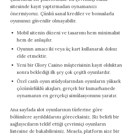
sitesinde kayıt yaptırmadan oynamanızı
önermiyoruz. Çünkü sanal krediler ve bonuslarla
oyununuz güvenilir olmayabilir.
Mobil sitenin düzeni ve tasarımı hem minimalist
hem de anlaşılır.
Oyunun amacı iki veya üç kart kullanarak dokuz
elde etmektir.
Yeni bir Glory Casino müşterisinin kayıt olduktan
sonra beklediği ilk şey çok çeşitli oyunlardır.
Özel canlı oyun stüdyolarından oyunların yüksek
çözünürlüklü akışları, gerçek bir kumarhanede
oynamanın en gerçekçi simülasyonunu yaratır.
Ana sayfada slot oyunlarının türlerine göre
bölümlere ayrıldıklarını göreceksiniz. Siz belirli bir
sağlayıcıların teklif ettiği çevrimiçi oyunların
listesine de bakabilirsiniz. Mesela, platform size bir