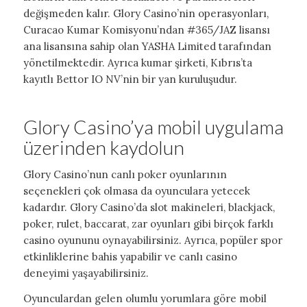
değişmeden kalır. Glory Casino’nin operasyonları,
Curacao Kumar Komisyonu’ndan #365/JAZ lisansı
ana lisansına sahip olan YASHA Limited tarafından
yönetilmektedir. Ayrıca kumar şirketi, Kıbrıs’ta
kayıtlı Bettor IO NV’nin bir yan kuruluşudur.
Glory Casino’ya mobil uygulama
üzerinden kaydolun
Glory Casino’nun canlı poker oyunlarının
seçenekleri çok olmasa da oyunculara yetecek
kadardır. Glory Casino’da slot makineleri, blackjack,
poker, rulet, baccarat, zar oyunları gibi birçok farklı
casino oyununu oynayabilirsiniz. Ayrıca, popüler spor
etkinliklerine bahis yapabilir ve canlı casino
deneyimi yaşayabilirsiniz.
Oyunculardan gelen olumlu yorumlara göre mobil