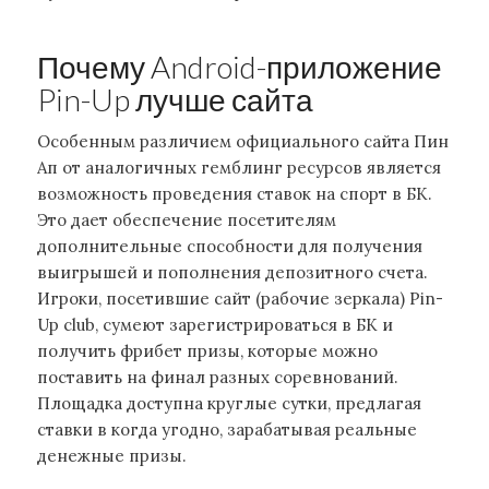
Почему Android-приложение
Pin-Up лучше сайта
Особенным различием официального сайта Пин
Ап от аналогичных гемблинг ресурсов является
возможность проведения ставок на спорт в БК.
Это дает обеспечение посетителям
дополнительные способности для получения
выигрышей и пополнения депозитного счета.
Игроки, посетившие сайт (рабочие зеркала) Pin-
Up club, сумеют зарегистрироваться в БК и
получить фрибет призы, которые можно
поставить на финал разных соревнований.
Площадка доступна круглые сутки, предлагая
ставки в когда угодно, зарабатывая реальные
денежные призы.