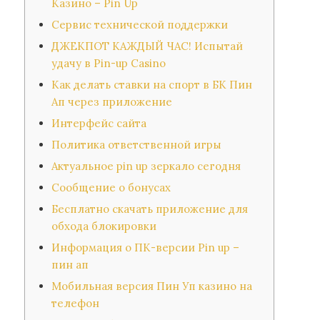
Казино – Pin Up
Сервис технической поддержки
ДЖЕКПОТ КАЖДЫЙ ЧАС! Испытай
удачу в Pin-up Casino
Как делать ставки на спорт в БК Пин
Ап через приложение
Интерфейс сайта
Политика ответственной игры
Актуальное pin up зеркало сегодня
Сообщение о бонусах
Бесплатно скачать приложение для
обхода блокировки
Информация о ПК-версии Pin up –
пин ап
Мобильная версия Пин Уп казино на
телефон