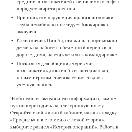
средние, пользователей скачиваемого софта
порадует широта росписи.
При попытке нарушения правил политики
клуба неизбежно последует блокировка
аккаунта.
Если скачать Пин Ап, ставки на спорт можно
делать на работе в обеденный перерыв, в
дороге, дома, на отдыхе или в командировке.
Поскольку для общения через чат
пользователь должен быть авторизован,
новым игрокам сначала стоит создать
учетную запись.
Чтобы узнать актуальную информацию, вам не
нужно переходить на электронную почту.
Откройте свой личный кабинет, нажав вкладку
«Профиль» и в его меню с левой стороны
выберите раздел «История операций». Работа в