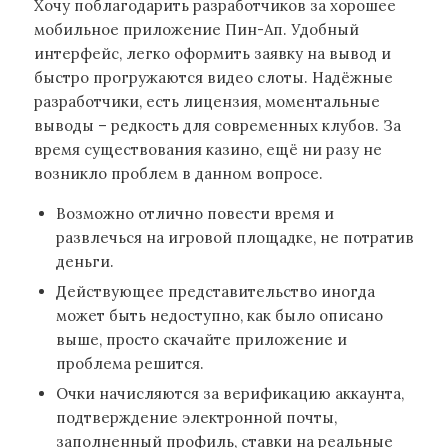
Хочу поблагодарить разработчиков за хорошее
мобильное приложение Пин-Ап. Удобный
интерфейс, легко оформить заявку на вывод и
быстро прогружаются видео слоты. Надёжные
разработчики, есть лицензия, моментальные
выводы – редкость для современных клубов. За
время существования казино, ещё ни разу не
возникло проблем в данном вопросе.
Возможно отлично повести время и
развлечься на игровой площадке, не потратив
деньги.
Действующее представительство иногда
может быть недоступно, как было описано
выше, просто скачайте приложение и
проблема решится.
Очки начисляются за верификацию аккаунта,
подтверждение электронной почты,
заполненный профиль, ставки на реальные