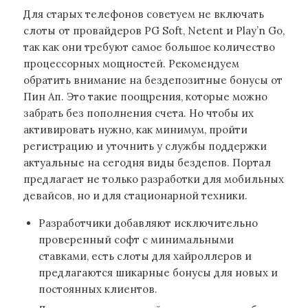
Для старых телефонов советуем не включать
слоты от провайдеров PG Soft, Netent и Play’n Go,
так как они требуют самое большое количество
процессорных мощностей. Рекомендуем
обратить внимание на бездепозитные бонусы от
Пин Ап. Это такие поощрения, которые можно
забрать без пополнения счета. Но чтобы их
активировать нужно, как минимум, пройти
регистрацию и уточнить у службы поддержки
актуальные на сегодня виды бездепов. Портал
предлагает не только разработки для мобильных
девайсов, но и для стационарной техники.
Разработчики добавляют исключительно
проверенный софт с минимальными
ставками, есть слоты для хайроллеров и
предлагаются шикарные бонусы для новых и
постоянных клиентов.