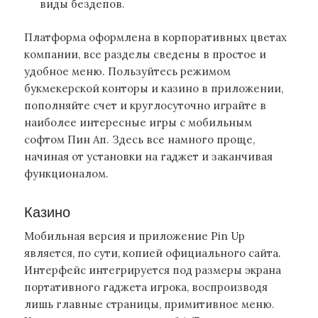
виды бездепов.
Платформа оформлена в корпоративных цветах
компании, все разделы сведены в простое и
удобное меню. Пользуйтесь режимом
букмекерской конторы и казино в приложении,
пополняйте счет и круглосуточно играйте в
наиболее интересные игры с мобильным
софтом Пин Ап. Здесь все намного проще,
начиная от установки на гаджет и заканчивая
функционалом.
Казино
Мобильная версия и приложение Pin Up
является, по сути, копией официального сайта.
Интерфейс интегрируется под размеры экрана
портативного гаджета игрока, воспроизводя
лишь главные страницы, примитивное меню.