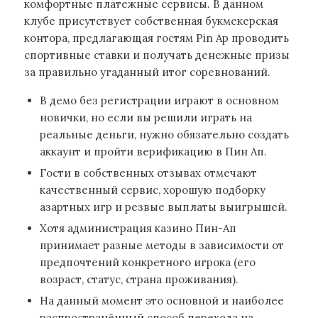
комфортные платежные сервисы. В данном
клубе присутствует собственная букмекерская
контора, предлагающая гостям Pin Ap проводить
спортивные ставки и получать денежные призы
за правильно угаданный итог соревнований.
В демо без регистрации играют в основном
новички, но если вы решили играть на
реальные деньги, нужно обязательно создать
аккаунт и пройти верификацию в Пин Ап.
Гости в собственных отзывах отмечают
качественный сервис, хорошую подборку
азартных игр и резвые выплаты выигрышей.
Хотя администрация казино Пин-Ап
принимает разные методы в зависимости от
предпочтений конкретного игрока (его
возраст, статус, страна проживания).
На данный момент это основной и наиболее
распространённый способ перехода на