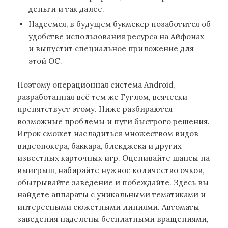
деньги и так далее.
Надеемся, в будущем букмекер позаботится об
удобстве использования ресурса на Айфонах
и выпустит специальное приложение для
этой ОС.
Поэтому операционная система Android,
разработанная всё тем же Гуглом, всячески
препятствует этому. Ниже разбираются
возможные проблемы и пути быстрого решения.
Игрок сможет насладиться множеством видов
видеопокера, баккара, блекджека и других
известных карточных игр. Оценивайте шансы на
выигрыш, набирайте нужное количество очков,
обыгрывайте заведение и побеждайте. Здесь вы
найдете аппараты с уникальными тематиками и
интересными сюжетными линиями. Автоматы
заведения наделены бесплатными вращениями,