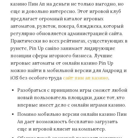
казино Пин Ап на деньги не только выгодно, но
еще и довольно интересно. Этот игровой клуб
предлагает огромный каталог игровых
автоматов, рулеток, покера, блэкджека, который
регулярно обновляется администрацией сайта.
Практически во всех рейтингах, существующих в
рунете, Pin Up casino занимает лидирующие
позиции сферы игорного бизнеса. Лучшие
игровые автоматы от онлайн казино Pin Up
можно найти в мобильной версии для Андроид и
iOS без особого труда
сайт пин ап казино
.
Разобраться с принципом игры сможет любой
новый пользователь площадки, даже тот, кто
впервые имеет дело с онлайн играми казино.
Помимо мобильно версии онлайн казино Пин
Ап дает возможность бесплатно загрузить
еще и игровой клиент на компьютер.