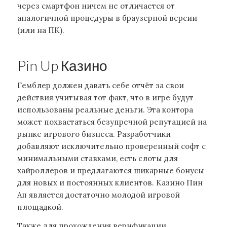
через смартфон ничем не отличается от
аналогичной процедуры в браузерной версии
(или на ПК).
Pin Up Казино
Гемблер должен давать себе отчёт за свои
действия учитывая тот факт, что в игре будут
использованы реальные деньги. Эта контора
может похвастаться безупречной репутацией на
рынке игрового бизнеса. Разработчики
добавляют исключительно проверенный софт с
минимальными ставками, есть слоты для
хайроллеров и предлагаются шикарные бонусы
для новых и постоянных клиентов. Казино Пин
Ап является достаточно молодой игровой
площадкой.
Также для прохождения верификации