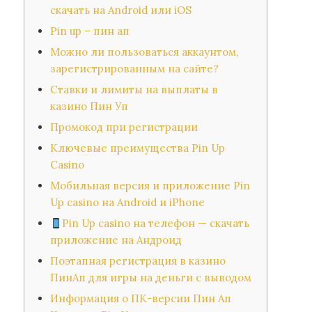
скачать на Android или iOS
Pin up – пин ап
Можно ли пользоваться аккаунтом,
зарегистрированным на сайте?
Ставки и лимиты на выплаты в
казино Пин Уп
Промокод при регистрации
Ключевые преимущества Pin Up
Casino
Мобильная версия и приложение Pin
Up casino на Android и iPhone
Pin Up casino на телефон — скачать
приложение на Андроид
Поэтапная регистрация в казино
ПинАп для игры на деньги с выводом
Информация о ПК-версии Пин Ап