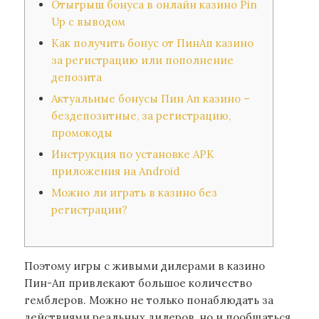
Отыгрыш бонуса в онлайн казино Pin
Up с выводом
Как получить бонус от ПинАп казино
за регистрацию или пополнение
депозита
Актуальные бонусы Пин Ап казино –
бездепозитные, за регистрацию,
промокоды
Инструкция по установке APK
приложения на Android
Можно ли играть в казино без
регистрации?
Поэтому игры с живыми дилерами в казино
Пин-Ап привлекают большое количество
гемблеров. Можно не только понаблюдать за
действиями реальных дилеров, но и пообщаться