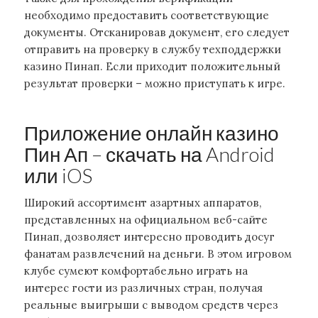
необходимо предоставить соответствующие
документы. Отсканировав документ, его следует
отправить на проверку в службу техподдержки
казино Пинап. Если приходит положительный
результат проверки – можно приступать к игре.
Приложение онлайн казино
Пин Ап – скачать на Android
или iOS
Широкий ассортимент азартных аппаратов,
представленных на официальном веб-сайте
Пинап, дозволяет интересно проводить досуг
фанатам развлечений на деньги. В этом игровом
клубе сумеют комфортабельно играть на
интерес гости из различных стран, получая
реальные выигрыши с выводом средств через