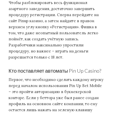
Чтобы разблокировать весь функционал
азартного заведения, достаточно завершить
процедуру регистрации. Сперва перейдите на
сайт Pinup казино, а затем найдите в правом
верхнем углу кнопку «Регистрация». Фишка в
том, что даже неопытный пользователь легко
поймёт, как создать учётную запись.
Разработчики максимально упростили
процедуру, но важнее – играть на деньги
разрешается только с 18 лет.
Кто поставляет автоматы Pin Up Casino?
Первое, что необходимо сделать каждому игроку
перед началом использования Pin Up Bet Mobile
– это пройти авторизацию в букмекерской
конторе. Если у беттора уже был ранее создан
профиль на основном сайте компании, то ему
остается лишь нажать на зеленую клавишу