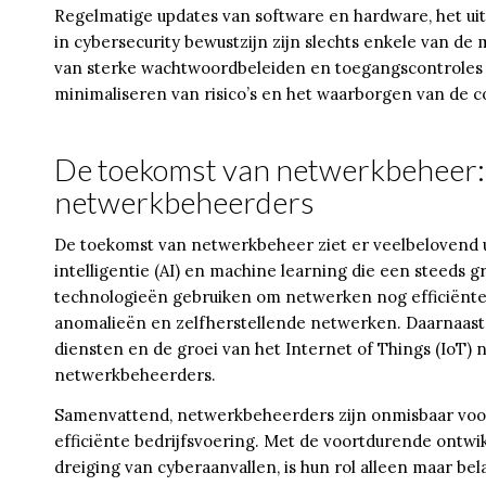
Regelmatige updates van software en hardware, het uit
in cybersecurity bewustzijn zijn slechts enkele van 
van sterke wachtwoordbeleiden en toegangscontroles zi
minimaliseren van risico’s en het waarborgen van de co
De toekomst van netwerkbeheer: 
netwerkbeheerders
De toekomst van netwerkbeheer ziet er veelbelovend u
intelligentie (AI) en machine learning die een steeds 
technologieën gebruiken om netwerken nog efficiënter
anomalieën en zelfherstellende netwerken. Daarnaast
diensten en de groei van het Internet of Things (IoT)
netwerkbeheerders.
Samenvattend, netwerkbeheerders zijn onmisbaar voor
efficiënte bedrijfsvoering. Met de voortdurende ont
dreiging van cyberaanvallen, is hun rol alleen maar b