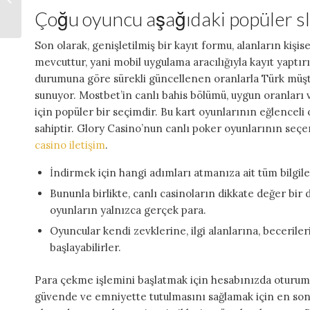
bonus ve spor bahisler
Çoğu oyuncu aşağıdaki popüler slo
Son olarak, genişletilmiş bir kayıt formu, alanların kişis
mevcuttur, yani mobil uygulama aracılığıyla kayıt yaptı
durumuna göre sürekli güncellenen oranlarla Türk müşter
sunuyor. Mostbet’in canlı bahis bölümü, uygun oranları ve
için popüler bir seçimdir. Bu kart oyunlarının eğlencel
sahiptir. Glory Casino’nun canlı poker oyunlarının seç
casino iletişim
.
İndirmek için hangi adımları atmanıza ait tüm bilgiler
Bununla birlikte, canlı casinoların dikkate değer bir
oyunların yalnızca gerçek para.
Oyuncular kendi zevklerine, ilgi alanlarına, beceril
başlayabilirler.
Para çekme işlemini başlatmak için hesabınızda oturum 
güvende ve emniyette tutulmasını sağlamak için en son ş