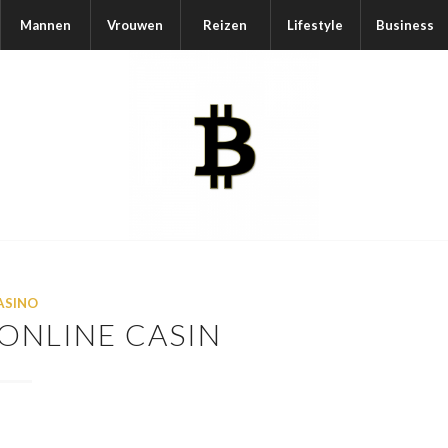
Mannen
Vrouwen
Reizen
Lifestyle
Business
ASINO
 ONLINE CASIN