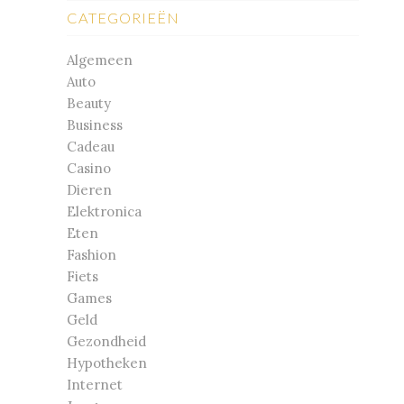
CATEGORIEËN
Algemeen
Auto
Beauty
Business
Cadeau
Casino
Dieren
Elektronica
Eten
Fashion
Fiets
Games
Geld
Gezondheid
Hypotheken
Internet