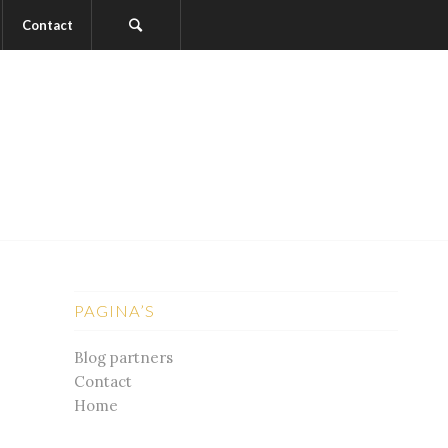
Contact
PAGINA’S
Blog partners
Contact
Home