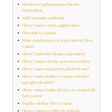
Mostbet Uygulamasında Ödeme
Yöntemleri
Aylık bonuslar açıklandı
Glory Casino: Oyun sağlayıcıları
Güvenlik ve Lisans
Masa oyunlarının en doğru adresi Glory
Casino
Glory Casino’da ödeme yöntemleri
Glory Casino: Geniş oyun seçenekleri
Glory Casino saygın bir platform mu?
Glory Casino bahis ve casino oyunları
için güvenli midir?
Glory casino harika dizaynı ve arayüzü ile
fark yaratır
Popüler slotlar Glory Casino
Glory Casino özelliklerle dolu bir