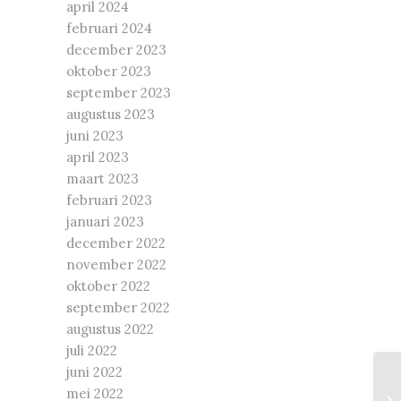
april 2024
februari 2024
december 2023
oktober 2023
september 2023
augustus 2023
juni 2023
april 2023
maart 2023
februari 2023
januari 2023
december 2022
november 2022
oktober 2022
september 2022
augustus 2022
juli 2022
juni 2022
mei 2022