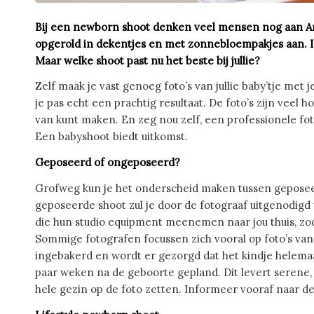
Bij een newborn shoot denken veel mensen nog aan An
opgerold in dekentjes en met zonnebloempakjes aan. I
Maar welke shoot past nu het beste bij jullie?
Zelf maak je vast genoeg foto’s van jullie baby’tje met 
je pas echt een prachtig resultaat. De foto’s zijn veel 
van kunt maken. En zeg nou zelf, een professionele foto
Een babyshoot biedt uitkomst.
Geposeerd of ongeposeerd?
Grofweg kun je het onderscheid maken tussen gepose
geposeerde shoot zul je door de fotograaf uitgenodigd 
die hun studio equipment meenemen naar jou thuis, zoda
Sommige fotografen focussen zich vooral op foto’s van d
ingebakerd en wordt er gezorgd dat het kindje helemaa
paar weken na de geboorte gepland. Dit levert serene, ge
hele gezin op de foto zetten. Informeer vooraf naar de