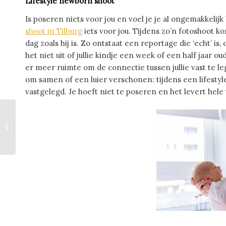
Lifestyle newborn shoot
Is poseren niets voor jou en voel je je al ongemakkelijk 
shoot in Tilburg
iets voor jou. Tijdens zo’n fotoshoot kom
dag zoals hij is. Zo ontstaat een reportage die ‘echt’ i
het niet uit of jullie kindje een week of een half jaar oud 
er meer ruimte om de connectie tussen jullie vast te l
om samen of een luier verschonen: tijdens een lifestyle
vastgelegd. Je hoeft niet te poseren en het levert hele t
Een goedkope keuken kopen vraagt
een goede voorbereiding