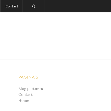
Contact
PAGINA’S
Blog partners
Contact
Home