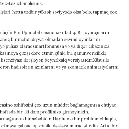
ez-tez izləməlisiniz.
şləri, hətta tədbir yüksək səviyyədə olsa belə, tapmaq çox
 üçün Pin Up mobil casinohazırladıq. Bu, oyunçuların
rdəheç bir məhdudiyyət olmadan sevimlioyunlarını
yə pulsuz olaraqsmartfonunuza və ya digər cihazınıza
azinoya çıxışı dərc etmir, çünki bu, qanunvericiliklə
lisenziyası ilə işləyən beynəlxalq versiyasıdır.Xüsusilə
rən hadisələrin axınlarını və ya sxematik animasiyalarını
 casino səhifəsini çox uzun müddət bağlamağınıza ehtiyac
əftədə bir-iki dəfə profilinizə girməyinizin,
rmağınızın bir səbəbidir. Hər hansı bir problem olduqda,
 etməyə çalışacaq texniki dəstəyə müraciət edin. Artıq bir