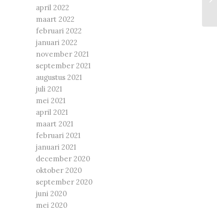
Пи
april 2022
maart 2022
februari 2022
januari 2022
november 2021
september 2021
augustus 2021
juli 2021
mei 2021
april 2021
maart 2021
februari 2021
januari 2021
december 2020
oktober 2020
september 2020
juni 2020
mei 2020