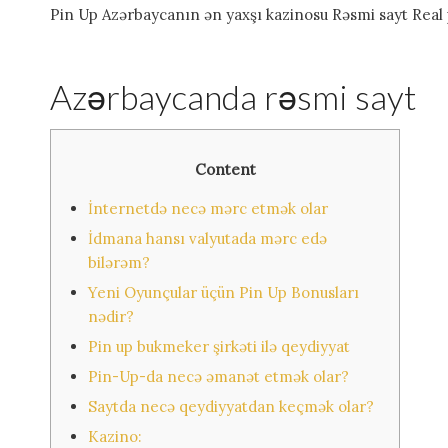
Pin Up Azərbaycanın ən yaxşı kazinosu Rəsmi sayt Real 
Azərbaycanda rəsmi sayt
Content
İnternetdə necə mərc etmək olar
İdmana hansı valyutada mərc edə
bilərəm?
Yeni Oyunçular üçün Pin Up Bonusları
nədir?
Pin up bukmeker şirkəti ilə qeydiyyat
Pin-Up-da necə əmanət etmək olar?
Saytda necə qeydiyyatdan keçmək olar?
Kazino: