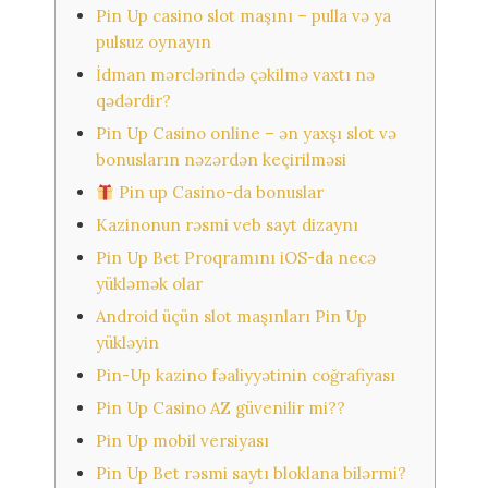
Pin Up casino slot maşını – pulla və ya
pulsuz oynayın
İdman mərclərində çəkilmə vaxtı nə
qədərdir?
Pin Up Casino online – ​​ən yaxşı slot və
bonusların nəzərdən keçirilməsi
Pin up Casino-da bonuslar
Kazinonun rəsmi veb sayt dizaynı
Pin Up Bet Proqramını iOS-da necə
yükləmək olar
Android üçün slot maşınları Pin Up
yükləyin
Pin-Up kazino fəaliyyətinin coğrafiyası
Pin Up Casino AZ güvenilir mi??
Pin Up mobil versiyası
Pin Up Bet rəsmi saytı bloklana bilərmi?