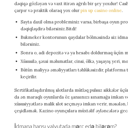
dəqiqə gözləyən və vaxt itirən ağrılı bir şey yoxdur! Cas
çarpır və praktik olaraq yox olur
pin up casino online
.
Sayta daxil olma probleminiz varsa, birbaşa oyun profi
dəqiqləşdirə bilərsiniz.Bitdi!
Bukmeker kontorunun qaydalar bölməsində siz idman 
bilərsiniz.
Sonra o, adi depozitə və ya hesabı doldurmaq üçün m
Xüsusilə, şəxsi məlumatlar, cinsi, ölkə, yaşayış yeri, 
Bütün maliyyə əməliyyatları təhlükəsizdir, platforma
keçirilir.
Sertifikatlaşdırılmış slotlarda mütləq pulsuz sikkələr üç
da ən maraqlı oyunlarda öz şansınızı sınamağa imkan ve
xüsusiyyətlərə malik slot seçməyə imkan verir, məsələn, 
çeşidləmək. Kazino oyunçulara müxtəlif əyləncələrə gec
İdmana hansı valyutada mərc edə bilərəm?