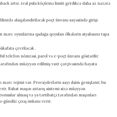
hback artır, real pula köçürmə limiti getdikcə daha az nəzərə
linizlə əlaqələndiriləcək poçt ünvanı sayəsində girişi
mərc oyunlarına qadağa qoyulan ölkələrin siyahısını tapa
ükafata çevriləcək .
mobil telefon nömrəsi, parol və e-poçt ünvanı göstərilir.
 tərəfindən müəyyən edilmiş vaxt çərçivəsində həyata
ün mərc rejimi var. Provayderlərin sayı daim genişlənir, bu
rir. Rahat maşın axtarış sistemi sizə müəyyən
bonuslar almaq və ya tərtibatçı tərəfindən maşınları
ə-gündüz çıxış imkanı verir.