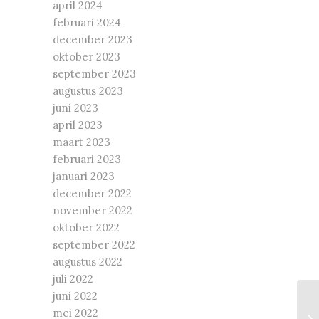
april 2024
februari 2024
december 2023
oktober 2023
september 2023
augustus 2023
juni 2023
april 2023
maart 2023
februari 2023
januari 2023
december 2022
november 2022
oktober 2022
september 2022
augustus 2022
juli 2022
juni 2022
Pi
mei 2022