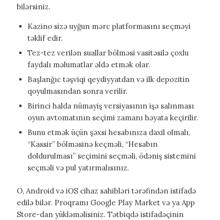
bilərsiniz.
Kazino sizə uyğun mərc platformasını seçməyi
təklif edir.
Tez-tez verilən suallar bölməsi vasitəsilə çoxlu
faydalı məlumatlar əldə etmək olar.
Başlanğıc təşviqi qeydiyyatdan və ilk depozitin
qoyulmasından sonra verilir.
Birinci halda nümayiş versiyasının işə salınması
oyun avtomatının seçimi zamanı həyata keçirilir.
Bunu etmək üçün şəxsi hesabınıza daxil olmalı,
“Kassir” bölməsinə keçməli, “Hesabın
doldurulması” seçimini seçməli, ödəniş sistemini
seçməli və pul yatırmalısınız.
O, Android və iOS cihaz sahibləri tərəfindən istifadə
edilə bilər. Proqramı Google Play Market və ya App
Store-dan yükləməlisiniz. Tətbiqdə istifadəçinin