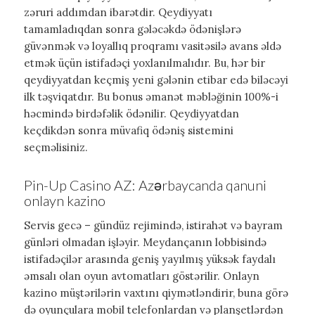
zəruri addımdan ibarətdir. Qeydiyyatı
tamamladıqdan sonra gələcəkdə ödənişlərə
güvənmək və loyallıq proqramı vasitəsilə avans əldə
etmək üçün istifadəçi yoxlanılmalıdır. Bu, hər bir
qeydiyyatdan keçmiş yeni gələnin etibar edə biləcəyi
ilk təşviqatdır. Bu bonus əmanət məbləğinin 100%-i
həcmində birdəfəlik ödənilir. Qeydiyyatdan
keçdikdən sonra müvafiq ödəniş sistemini
seçməlisiniz.
Pin-Up Casino AZ: Azərbaycanda qanuni
onlayn kazino
Servis gecə – gündüz rejimində, istirahət və bayram
günləri olmadan işləyir. Meydançanın lobbisində
istifadəçilər arasında geniş yayılmış yüksək faydalı
əmsalı olan oyun avtomatları göstərilir. Onlayn
kazino müştərilərin vaxtını qiymətləndirir, buna görə
də oyunçulara mobil telefonlardan və planşetlərdən