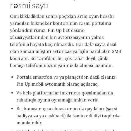
rəsmi saytı
Onu kliklədikdən sonra poçtdan artıq oyun hesabı
yaradılan bukmeker kontorunun rəsmi portalına
yönləndirilirsiniz. Pin Up bet casino
xüsusiyyətlərindən biri avtorizasiyanın yalnız
telefonla həyata keçirilməsidir. Hər dəfə sayta daxil
olan zaman müştəri avtorizasiya üçün parol olan SMS
kodu alır. Bir tərəfdən, bu, çox rahat deyil, çünki
həmişə telefonunuzun yanınızda olması lazımdır.
Portala smartfon və ya planşetdən daxil olsanız,
Pin Up mobil avtomatik olaraq açılacaq.
Və belə platformalar internetə qoşulmadan da
rahatlıqla oyunu oynamağa imkan verir.
Bu, bonusun çıxarılması onun öz qaydaları (şəxsi
hədiyyə və ya cashback) ilə təmin edildiyi təqdirdə
mümkündür.