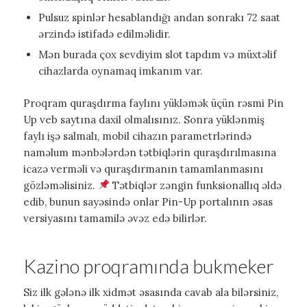
Pulsuz spinlər hesablandığı andan sonrakı 72 saat
ərzində istifadə edilməlidir.
Mən burada çox sevdiyim slot tapdım və müxtəlif
cihazlarda oynamaq imkanım var.
Proqram quraşdırma faylını yükləmək üçün rəsmi Pin
Up veb saytına daxil olmalısınız. Sonra yüklənmiş
faylı işə salmalı, mobil cihazın parametrlərində
naməlum mənbələrdən tətbiqlərin quraşdırılmasına
icazə verməli və quraşdırmanın tamamlanmasını
gözləməlisiniz.
Tətbiqlər zəngin funksionallıq əldə
edib, bunun sayəsində onlar Pin-Up portalının əsas
versiyasını tamamilə əvəz edə bilirlər.
Kazino proqramında bukmeker
Siz ilk gələnə ilk xidmət əsasında cavab ala bilərsiniz,