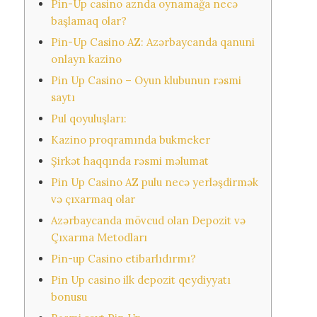
Pin-Up casino aznda oynamağa necə
başlamaq olar?
Pin-Up Casino AZ: Azərbaycanda qanuni
onlayn kazino
Pin Up Casino – Oyun klubunun rəsmi
saytı
Pul qoyuluşları:
Kazino proqramında bukmeker
Şirkət haqqında rəsmi məlumat
Pin Up Casino AZ pulu necə yerləşdirmək
və çıxarmaq olar
Azərbaycanda mövcud olan Depozit və
Çıxarma Metodları
Pin-up Casino etibarlıdırmı?
Pin Up casino ilk depozit qeydiyyatı
bonusu