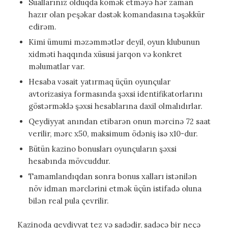
Suallarınız olduqda kömək etməyə hər zaman
hazır olan peşəkar dəstək komandasına təşəkkür
edirəm.
Kimi ümumi məzəmmətlər deyil, oyun klubunun
xidməti haqqında xüsusi jarqon və konkret
məlumatlar var.
Hesaba vəsait yatırmaq üçün oyunçular
avtorizasiya formasında şəxsi identifikatorlarını
göstərməklə şəxsi hesablarına daxil olmalıdırlar.
Qeydiyyat anından etibarən onun mərcinə 72 saat
verilir, mərc x50, maksimum ödəniş isə x10-dur.
Bütün kazino bonusları oyunçuların şəxsi
hesabında mövcuddur.
Tamamlandıqdan sonra bonus xalları istənilən
növ idman mərclərini etmək üçün istifadə oluna
bilən real pula çevrilir.
Kazinoda qeydiyyat tez və sadədir, sadəcə bir neçə