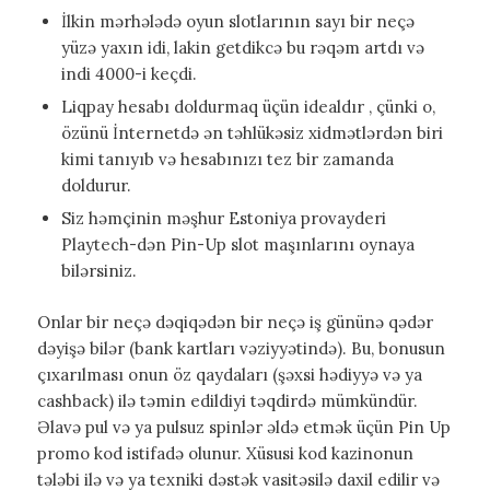
İlkin mərhələdə oyun slotlarının sayı bir neçə
yüzə yaxın idi, lakin getdikcə bu rəqəm artdı və
indi 4000-i keçdi.
Liqpay hesabı doldurmaq üçün idealdır , çünki o,
özünü İnternetdə ən təhlükəsiz xidmətlərdən biri
kimi tanıyıb və hesabınızı tez bir zamanda
doldurur.
Siz həmçinin məşhur Estoniya provayderi
Playtech-dən Pin-Up slot maşınlarını oynaya
bilərsiniz.
Onlar bir neçə dəqiqədən bir neçə iş gününə qədər
dəyişə bilər (bank kartları vəziyyətində). Bu, bonusun
çıxarılması onun öz qaydaları (şəxsi hədiyyə və ya
cashback) ilə təmin edildiyi təqdirdə mümkündür.
Əlavə pul və ya pulsuz spinlər əldə etmək üçün Pin Up
promo kod istifadə olunur. Xüsusi kod kazinonun
tələbi ilə və ya texniki dəstək vasitəsilə daxil edilir və