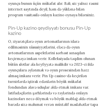
oyunçu bunun üçün mükafat alır. Bəli, siz yalnız rəsmi
internet saytında deyil, həm də yüklənə bilən
proqram vasitəsilə onlayn kazino oynaya bilərsiniz.
Pin-Up kazino qeydiyyatı bonusu Pin-Up
kazino
O, ziyarətçilərə oyun avtomatlarının idarə
edilməsinin xüsusiyyətlərini, eləcə də oyun
avtomatlarının aspektlərini sərbəst sınaqdan
keçirməyə imkan verir. Kolleksiyada təqdim olunan
bütün slotlar əla keyfiyyətə malikdir və 2023-ci ildə
oyunçulara əylənmək və oyun prosesindən həzz
almaq imkanı verir. Pin Up casino-də keçirilən
turnirlərdə iştirak edənlərin böyük mükafat
fondundan əlavə uduşlar əldə etmək imkanı var.
İstifadəçilərin şərhlərində və rəylərində onlayn
kazinoları necə döymək və böyük məbləğ əldə etmək
barədə sizə məlumat verən müxtəlif məsləhətlər tapa