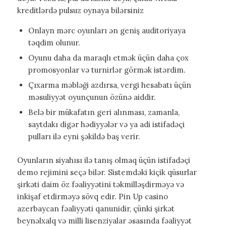
kreditlərdə pulsuz oynaya bilərsiniz
Onlayn mərc oyunları ən geniş auditoriyaya
təqdim olunur.
Oyunu daha da maraqlı etmək üçün daha çox
promosyonlar və turnirlər görmək istərdim.
Çıxarma məbləği azdırsa, vergi hesabatı üçün
məsuliyyət oyunçunun özünə aiddir.
Belə bir mükafatın geri alınması, zamanla,
saytdakı digər hədiyyələr və ya adi istifadəçi
pulları ilə eyni şəkildə baş verir.
Oyunların siyahısı ilə tanış olmaq üçün istifadəçi
demo rejimini seçə bilər. Sistemdəki kiçik qüsurlar
şirkəti daim öz fəaliyyətini təkmilləşdirməyə və
inkişaf etdirməyə sövq edir. Pin Up casino
azerbaycan fəaliyyəti qanunidir, çünki şirkət
beynəlxalq və milli lisenziyalar əsasında fəaliyyət