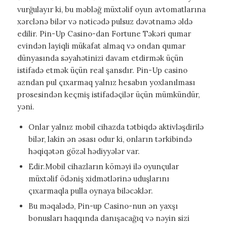
vurğulayır ki, bu məbləğ müxtəlif oyun avtomatlarına
xərclənə bilər və nəticədə pulsuz dəvətnamə əldə
edilir. Pin-Up Casino-dan Fortune Təkəri qumar
evindən layiqli mükafat almaq və ondan qumar
dünyasında səyahətinizi davam etdirmək üçün
istifadə etmək üçün real şansdır. Pin-Up casino
azndan pul çıxarmaq yalnız hesabın yoxlanılması
prosesindən keçmiş istifadəçilər üçün mümkündür,
yəni.
Onlar yalnız mobil cihazda tətbiqdə aktivləşdirilə
bilər, lakin ən əsası odur ki, onların tərkibində
həqiqətən gözəl hədiyyələr var.
Edir.Mobil cihazların köməyi ilə oyunçular
müxtəlif ödəniş xidmətlərinə uduşlarını
çıxarmaqla pulla oynaya biləcəklər.
Bu məqalədə, Pin-up Casino-nun ən yaxşı
bonusları haqqında danışacağıq və nəyin sizi