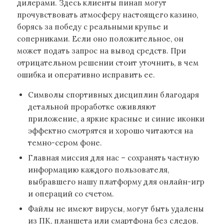
дилерами. Здесь клиенты пинап могут
прочувствовать атмосферу настоящего казино,
борясь за победу с реальными крупье и
соперниками. Если оно положительное, он
может подать запрос на вывод средств. При
отрицательном решении стоит уточнить, в чем
ошибка и оперативно исправить ее.
Символы спортивных дисциплин благодаря
детальной проработке оживляют
приложение, а яркие красные и синие иконки
эффектно смотрятся и хорошо читаются на
темно-сером фоне.
Главная миссия для нас – сохранять частную
информацию каждого пользователя,
выбравшего нашу платформу для онлайн-игр
и операций со счетом.
Файлы не имеют вирусы, могут быть удалены
из ПК, планшета или смартфона без следов.