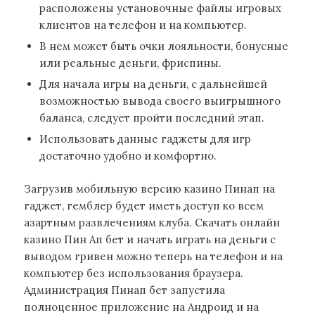
расположены установочные файлы игровых
клиентов на телефон и на компьютер.
В нем может быть очки лояльности, бонусные
или реальные деньги, фриспины.
Для начала игры на деньги, с дальнейшей
возможностью вывода своего выигрышного
баланса, следует пройти последний этап.
Использовать данные гаджеты для игр
достаточно удобно и комфортно.
Загрузив мобильную версию казино Пинап на
гаджет, гемблер будет иметь доступ ко всем
азартным развлечениям клуба. Скачать онлайн
казино Пин Ап бет и начать играть на деньги с
выводом гривен можно теперь на телефон и на
компьютер без использования браузера.
Администрация Пинап бет запустила
полноценное приложение на Андроид и на