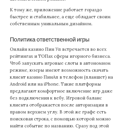
К тому же, приложение работает гораздо
быстрее и стабильнее, а еще обладает своим
собственным уникальным дизайном.
Политика ответственной игры
Онлайн казино Пин Уп встречается во всех
рейтингах и ТОПах сферы игорного бизнеса.
Чтоб запускать игровые слоты в автономном
режиме, юзеры имеют возможность скачать
клиент казино ПинАп в телефон (планшет) на
Android или на iPhone. Такие платформы
предлагают комфортное включение игр даже
без подключения к вебу. Игровой баланс
клиента отображается после авторизации в
правом верхнем углу. В этой же графе есть
поисковая строка, с помощью которой можно
найти событие по названию. Сразу под этой