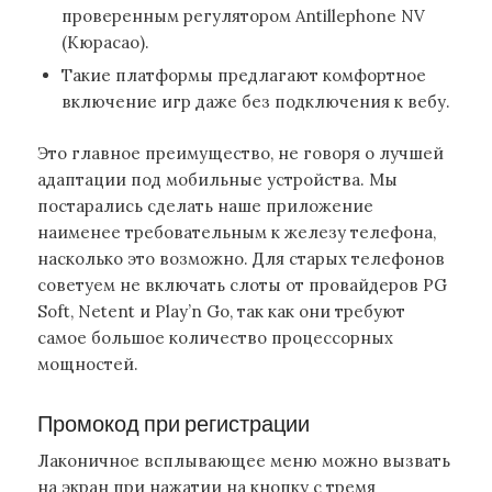
проверенным регулятором Antillephone NV
(Кюрасао).
Такие платформы предлагают комфортное
включение игр даже без подключения к вебу.
Это главное преимущество, не говоря о лучшей
адаптации под мобильные устройства. Мы
постарались сделать наше приложение
наименее требовательным к железу телефона,
насколько это возможно. Для старых телефонов
советуем не включать слоты от провайдеров PG
Soft, Netent и Play’n Go, так как они требуют
самое большое количество процессорных
мощностей.
Промокод при регистрации
Лаконичное всплывающее меню можно вызвать
на экран при нажатии на кнопку с тремя