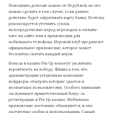
Пополнить депозит можно от 50 рублей, но это
можно сделать в том случае, если данное
действие будет затрагивать карту банка. Поэтому
рекомендуется уточнять суммы
непосредственно перед переводом в онлайн-
чате на сайте или в приложении для
мобильного телефона. Игровой клуб предлагает
официальное приложение, которое может
бесплатно скачать каждый игрок.
Бонусы в казино Pin Up помогут увеличить
вероятность на победу. Фишка в том, что
администрация установила маленькие
вейджеры, отыграть которые удастся и
неопытным пользователям. Особого внимания
заслуживает приветственный бонус за
регистрацию в Pin Up казино. Мобильное
приложение постоянно обновляется, и оно
достаточно удобно в использовании. Самый