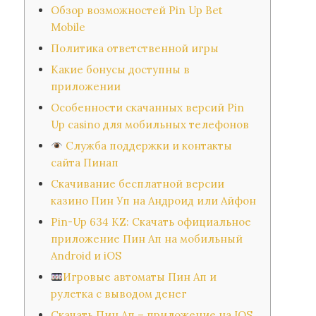
Обзор возможностей Pin Up Bet
Mobile
Политика ответственной игры
Какие бонусы доступны в
приложении
Особенности скачанных версий Pin
Up casino для мобильных телефонов
Служба поддержки и контакты
сайта Пинап
Скачивание бесплатной версии
казино Пин Уп на Андроид или Айфон
Pin-Up 634 KZ: Скачать официальное
приложение Пин Ап на мобильный
Android и iOS
Игровые автоматы Пин Ап и
рулетка с выводом денег
Скачать Пин Ап – приложение на IOS