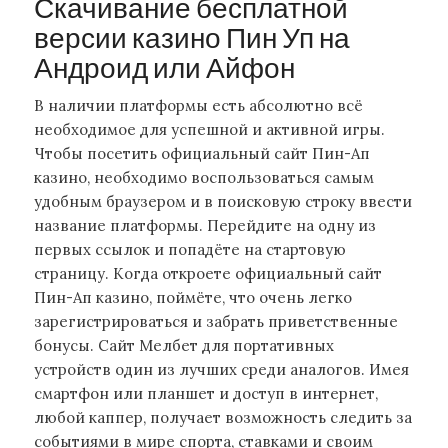
Скачивание бесплатной
версии казино Пин Уп на
Андроид или Айфон
В наличии платформы есть абсолютно всё
необходимое для успешной и активной игры.
Чтобы посетить официальный сайт Пин-Ап
казино, необходимо воспользоваться самым
удобным браузером и в поисковую строку ввести
название платформы. Перейдите на одну из
первых ссылок и попадёте на стартовую
страницу. Когда откроете официальный сайт
Пин-Ап казино, поймёте, что очень легко
зарегистрироваться и забрать приветственные
бонусы. Сайт Мелбет для портативных
устройств один из лучших среди аналогов. Имея
смартфон или планшет и доступ в интернет,
любой каппер, получает возможность следить за
событиями в мире спорта, ставками и своим