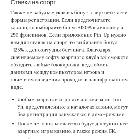
Ставки на спорт
Также не забудьте указать бонус в верхней части
формы регистрации. Если предпочитаете
казино, то выбирайте бонус +120% к депозиту и
250 фриспинов. Если приложение Pin-Up нужно
вам для ставок на спорт, то выбирайте бонус
+125% к депозиту для беттинга. Благодаря
скачиваемому софту азартного клуба вы сможете
обходить любые блокировки, ведь обмен
данными между компьютером игрока и
клиентом заведения проходит в зашифрованном
виде.
Любые азартные игровые автоматы от Пин
Уп, представленные в каталогах казино, могут
без регистрации запускаться в демо-режиме.
После чего пользователю будут доступны все
азартные игры казино, а также режим БК.