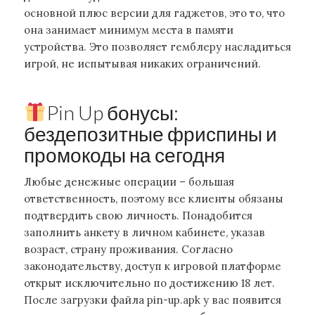
основной плюс версии для гаджетов, это то, что
она занимает минимум места в памяти
устройства. Это позволяет гемблеру насладиться
игрой, не испытывая никаких ограничений.
Pin Up бонусы:
бездепозитные фриспины и
промокоды на сегодня
Любые денежные операции – большая
ответственность, поэтому все клиенты обязаны
подтвердить свою личность. Понадобится
заполнить анкету в личном кабинете, указав
возраст, страну проживания. Согласно
законодательству, доступ к игровой платформе
открыт исключительно по достижению 18 лет.
После загрузки файла pin-up.apk у вас появится