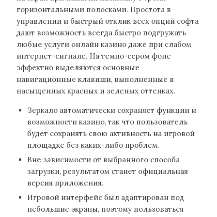
горизонтальными полосками. Простота в
управлении и быстрый отклик всех опций софта
дают возможность всегда быстро подгружать
любые услуги онлайн казино даже при слабом
интернет-сигнале. На темно-сером фоне
эффектно выделяются основные
навигационные клавиши, выполненные в
насыщенных красных и зеленых оттенках.
Зеркало автоматически сохраняет функции и
возможности казино, так что пользователь
будет сохранять свою активность на игровой
площадке без каких-либо проблем.
Вне зависимости от выбранного способа
загрузки, результатом станет официальная
версия приложения.
Игровой интерфейс был адаптирован под
небольшие экраны, поэтому пользоваться