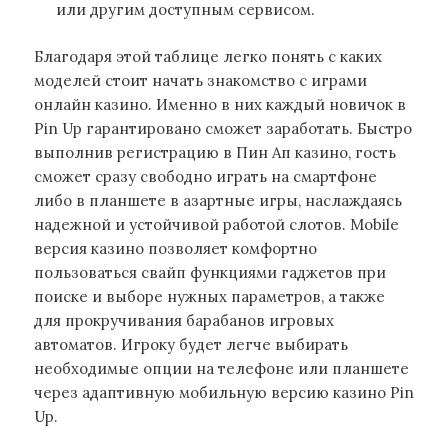
или другим доступным сервисом.
Благодаря этой таблице легко понять с каких
моделей стоит начать знакомство с играми
онлайн казино. Именно в них каждый новичок в
Pin Up гарантировано сможет заработать. Быстро
выполнив регистрацию в Пин Ап казино, гость
сможет сразу свободно играть на смартфоне
либо в планшете в азартные игры, наслаждаясь
надежной и устойчивой работой слотов. Mobile
версия казино позволяет комфортно
пользоваться свайп функциями гаджетов при
поиске и выборе нужных параметров, а также
для прокручивания барабанов игровых
автоматов. Игроку будет легче выбирать
необходимые опции на телефоне или планшете
через адаптивную мобильную версию казино Pin
Up.