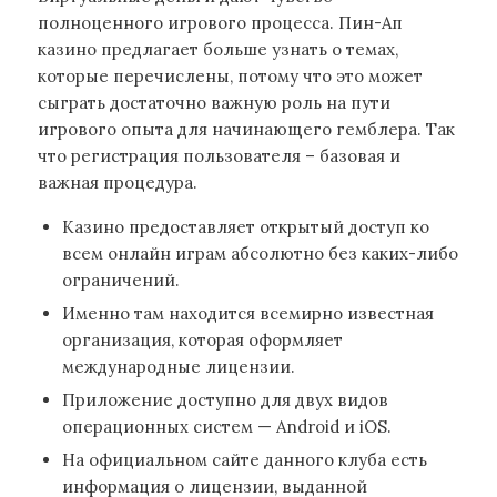
полноценного игрового процесса. Пин-Ап
казино предлагает больше узнать о темах,
которые перечислены, потому что это может
сыграть достаточно важную роль на пути
игрового опыта для начинающего гемблера. Так
что регистрация пользователя – базовая и
важная процедура.
Казино предоставляет открытый доступ ко
всем онлайн играм абсолютно без каких-либо
ограничений.
Именно там находится всемирно известная
организация, которая оформляет
международные лицензии.
Приложение доступно для двух видов
операционных систем — Android и iOS.
На официальном сайте данного клуба есть
информация о лицензии, выданной