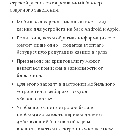
строкой расположен рекламный баннер
азартного заведения.
Мобильная версия Пин ап казино – вид
казино для устройств на базе Android и Apple.
Если попадается обратная информация это
значит лишь одно – попытка втоптать
безупречную репутацию казино в грязь.
При выводе на криптовалюту может
взиматься комиссия в зависимости от
блокчейна.
Для этого заходят в настройки мобильного
устройства и выбирают раздел
«Безопасность».
Чтобы пополнить игровой баланс
необходимо сделать перевод денег с
действующей банковской карты,
воспользоваться электронным кошельком