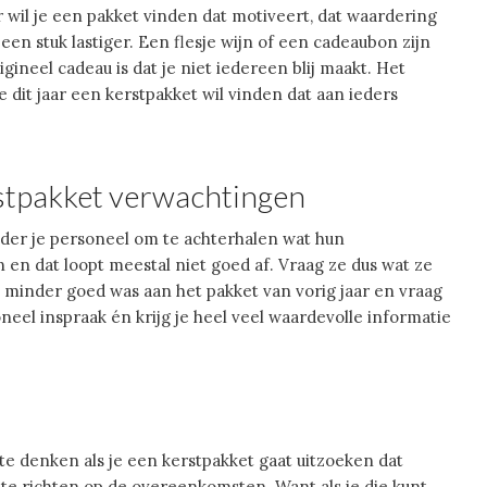
ar wil je een pakket vinden dat motiveert, dat waardering
 een stuk lastiger. Een flesje wijn of een cadeaubon zijn
ineel cadeau is dat je niet iedereen blij maakt. Het
dit jaar een kerstpakket wil vinden dat aan ieders
rstpakket verwachtingen
onder je personeel om te achterhalen wat hun
 en dat loopt meestal niet goed af. Vraag ze dus wat ze
n minder goed was aan het pakket van vorig jaar en vraag
oneel inspraak én krijg je heel veel waardevolle informatie
 te denken als je een kerstpakket gaat uitzoeken dat
 te richten op de overeenkomsten. Want als je die kunt