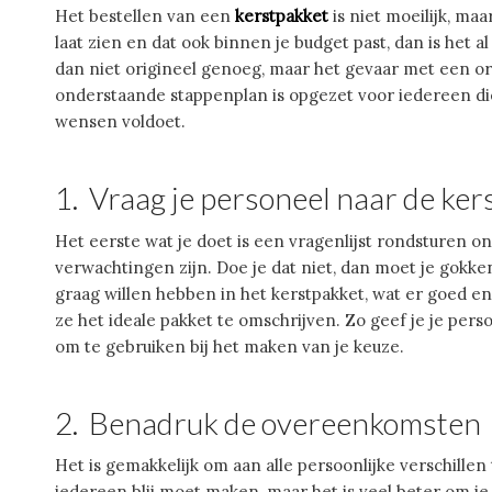
Het bestellen van een
kerstpakket
is niet moeilijk, ma
laat zien en dat ook binnen je budget past, dan is het al
dan niet origineel genoeg, maar het gevaar met een orig
onderstaande stappenplan is opgezet voor iedereen die 
wensen voldoet.
1. Vraag je personeel naar de ke
Het eerste wat je doet is een vragenlijst rondsturen 
verwachtingen zijn. Doe je dat niet, dan moet je gokken
graag willen hebben in het kerstpakket, wat er goed e
ze het ideale pakket te omschrijven. Zo geef je je pers
om te gebruiken bij het maken van je keuze.
2. Benadruk de overeenkomsten
Het is gemakkelijk om aan alle persoonlijke verschillen
iedereen blij moet maken, maar het is veel beter om je