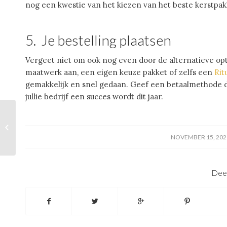
nog een kwestie van het kiezen van het beste kerstpakk
5. Je bestelling plaatsen
Vergeet niet om ook nog even door de alternatieve op
maatwerk aan, een eigen keuze pakket of zelfs een
Rit
gemakkelijk en snel gedaan. Geef een betaalmethode do
jullie bedrijf een succes wordt dit jaar.
Waarom wordt er gebruik gemaakt
van een
/
NOVEMBER 15, 202
geheimhoudingsverklaring?
Deel